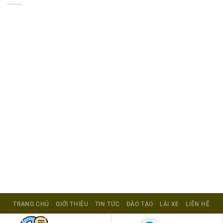
TRANG CHỦ
GIỚI THIỆU
TIN TỨC
ĐÀO TẠO
LÁI XE
LIÊN HỆ
Copyright 2026 ©
Trung Tâm Đào Tạo và Sát Hạch Lái Xe Đại Học