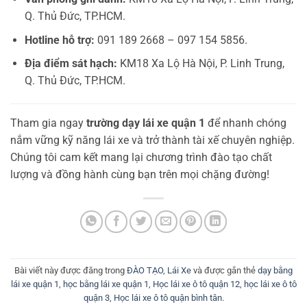
Q. Thủ Đức, TP.HCM.
Hotline hỗ trợ:
091 189 2668 – 097 154 5856.
Địa điểm sát hạch:
KM18 Xa Lộ Hà Nội, P. Linh Trung,
Q. Thủ Đức, TP.HCM.
Tham gia ngay
trường dạy lái xe quận 1
để nhanh chóng
nắm vững kỹ năng lái xe và trở thành tài xế chuyên nghiệp.
Chúng tôi cam kết mang lại chương trình đào tạo chất
lượng và đồng hành cùng bạn trên mọi chặng đường!
Bài viết này được đăng trong
ĐÀO TẠO
,
Lái Xe
và được gắn thẻ
dạy bằng
lái xe quận 1
,
học bằng lái xe quận 1
,
Học lái xe ô tô quận 12
,
học lái xe ô tô
quận 3
,
Học lái xe ô tô quận bình tân
.