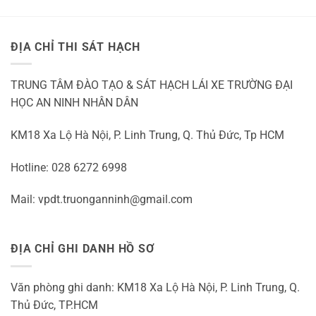
Quận
3
ĐỊA CHỈ THI SÁT HẠCH
TRUNG TÂM ĐÀO TẠO & SÁT HẠCH LÁI XE TRƯỜNG ĐẠI
HỌC AN NINH NHÂN DÂN
KM18 Xa Lộ Hà Nội, P. Linh Trung, Q. Thủ Đức, Tp HCM
Hotline: 028 6272 6998
Mail: vpdt.truonganninh@gmail.com
ĐỊA CHỈ GHI DANH HỒ SƠ
Văn phòng ghi danh: KM18 Xa Lộ Hà Nội, P. Linh Trung, Q.
Thủ Đức, TP.HCM