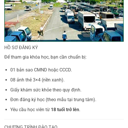
HỒ SƠ ĐĂNG KÝ
Để tham gia khóa học, bạn cần chuẩn bị:
01 bản sao CMND hoặc CCCD.
08 ảnh thẻ 3×4 (nền xanh).
Giấy khám sức khỏe theo quy định.
Đơn đăng ký học (theo mẫu tại trung tâm).
Yêu cầu học viên từ
18 tuổi trở lên
.
CHƯƠNG TRÌNH ĐÀO TẠO