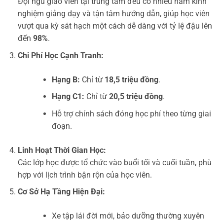
Đội ngũ giáo viên tại trung tâm đều có nhiều năm kinh
nghiệm giảng dạy và tận tâm hướng dẫn, giúp học viên
vượt qua kỳ sát hạch một cách dễ dàng với tỷ lệ đậu lên
đến
98%
.
Chi Phí Học Cạnh Tranh:
Hạng B:
Chỉ từ
18,5 triệu đồng
.
Hạng C1:
Chỉ từ
20,5 triệu đồng
.
Hỗ trợ chính sách đóng học phí theo từng giai
đoạn.
Linh Hoạt Thời Gian Học:
Các lớp học được tổ chức vào buổi tối và cuối tuần, phù
hợp với lịch trình bận rộn của học viên.
Cơ Sở Hạ Tầng Hiện Đại:
Xe tập lái đời mới, bảo dưỡng thường xuyên