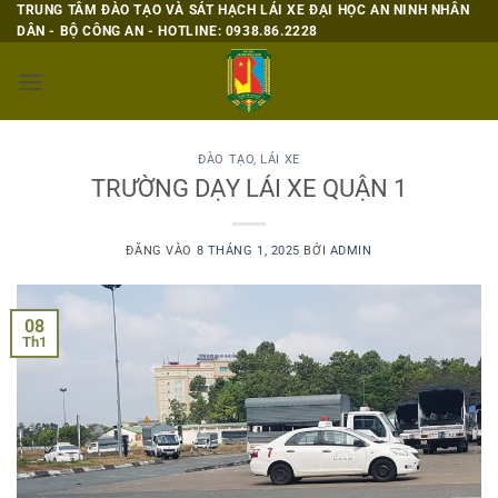
Bỏ
TRUNG TÂM ĐÀO TẠO VÀ SÁT HẠCH LÁI XE ĐẠI HỌC AN NINH NHÂN
DÂN - BỘ CÔNG AN - HOTLINE: 0938.86.2228
qua
nội
dung
ĐÀO TẠO
,
LÁI XE
TRƯỜNG DẠY LÁI XE QUẬN 1
ĐĂNG VÀO
8 THÁNG 1, 2025
BỞI
ADMIN
08
Th1