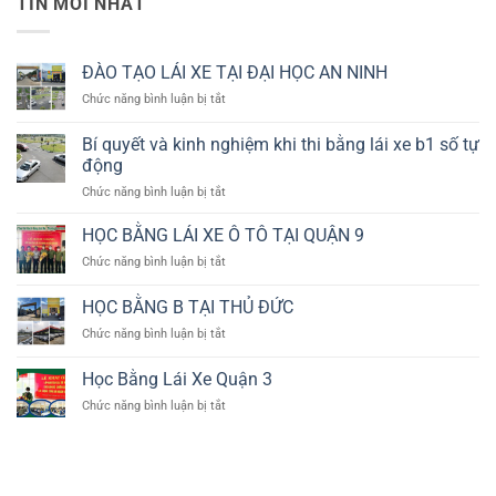
TIN MỚI NHẤT
ĐÀO TẠO LÁI XE TẠI ĐẠI HỌC AN NINH
ở
Chức năng bình luận bị tắt
ĐÀO
TẠO
Bí quyết và kinh nghiệm khi thi bằng lái xe b1 số tự
LÁI
động
XE
ở
Chức năng bình luận bị tắt
TẠI
Bí
ĐẠI
quyết
HỌC
HỌC BẰNG LÁI XE Ô TÔ TẠI QUẬN 9
và
AN
ở
Chức năng bình luận bị tắt
kinh
NINH
HỌC
nghiệm
BẰNG
HỌC BẰNG B TẠI THỦ ĐỨC
khi
LÁI
thi
ở
Chức năng bình luận bị tắt
XE
bằng
HỌC
Ô
lái
BẰNG
TÔ
Học Bằng Lái Xe Quận 3
xe
B
TẠI
b1
ở
Chức năng bình luận bị tắt
TẠI
QUẬN
số
Học
THỦ
9
tự
Bằng
ĐỨC
động
Lái
Xe