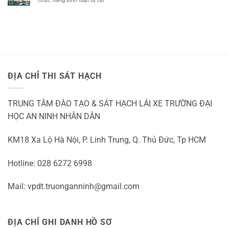
Chức năng bình luận bị tắt
TẠI
QUẬN
số
Học
THỦ
9
tự
Bằng
ĐỨC
động
Lái
Xe
Quận
3
ĐỊA CHỈ THI SÁT HẠCH
TRUNG TÂM ĐÀO TẠO & SÁT HẠCH LÁI XE TRƯỜNG ĐẠI
HỌC AN NINH NHÂN DÂN
KM18 Xa Lộ Hà Nội, P. Linh Trung, Q. Thủ Đức, Tp HCM
Hotline: 028 6272 6998
Mail: vpdt.truonganninh@gmail.com
ĐỊA CHỈ GHI DANH HỒ SƠ