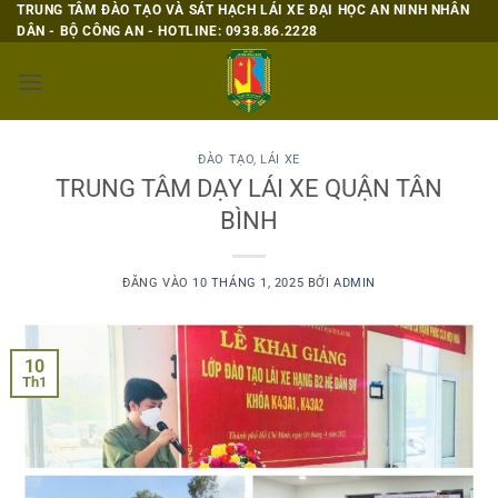
Bỏ
TRUNG TÂM ĐÀO TẠO VÀ SÁT HẠCH LÁI XE ĐẠI HỌC AN NINH NHÂN
DÂN - BỘ CÔNG AN - HOTLINE: 0938.86.2228
qua
nội
dung
ĐÀO TẠO
,
LÁI XE
TRUNG TÂM DẠY LÁI XE QUẬN TÂN
BÌNH
ĐĂNG VÀO
10 THÁNG 1, 2025
BỞI
ADMIN
10
Th1