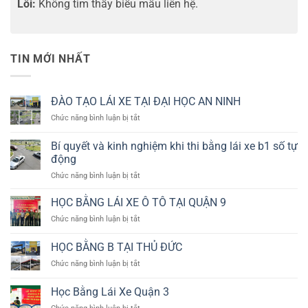
Lỗi:
Không tìm thấy biểu mẫu liên hệ.
TIN MỚI NHẤT
ĐÀO TẠO LÁI XE TẠI ĐẠI HỌC AN NINH
ở
Chức năng bình luận bị tắt
ĐÀO
TẠO
Bí quyết và kinh nghiệm khi thi bằng lái xe b1 số tự
LÁI
động
XE
ở
Chức năng bình luận bị tắt
TẠI
Bí
ĐẠI
quyết
HỌC
HỌC BẰNG LÁI XE Ô TÔ TẠI QUẬN 9
và
AN
ở
Chức năng bình luận bị tắt
kinh
NINH
HỌC
nghiệm
BẰNG
HỌC BẰNG B TẠI THỦ ĐỨC
khi
LÁI
thi
ở
Chức năng bình luận bị tắt
XE
bằng
HỌC
Ô
lái
BẰNG
TÔ
Học Bằng Lái Xe Quận 3
xe
B
TẠI
b1
ở