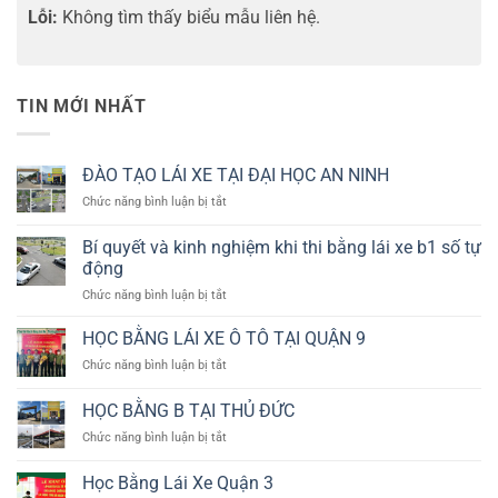
Lỗi:
Không tìm thấy biểu mẫu liên hệ.
TIN MỚI NHẤT
ĐÀO TẠO LÁI XE TẠI ĐẠI HỌC AN NINH
ở
Chức năng bình luận bị tắt
ĐÀO
TẠO
Bí quyết và kinh nghiệm khi thi bằng lái xe b1 số tự
LÁI
động
XE
ở
Chức năng bình luận bị tắt
TẠI
Bí
ĐẠI
quyết
HỌC
HỌC BẰNG LÁI XE Ô TÔ TẠI QUẬN 9
và
AN
ở
Chức năng bình luận bị tắt
kinh
NINH
HỌC
nghiệm
BẰNG
HỌC BẰNG B TẠI THỦ ĐỨC
khi
LÁI
thi
ở
Chức năng bình luận bị tắt
XE
bằng
HỌC
Ô
lái
BẰNG
TÔ
Học Bằng Lái Xe Quận 3
xe
B
TẠI