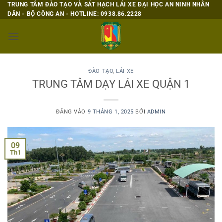
Bỏ
TRUNG TÂM ĐÀO TẠO VÀ SÁT HẠCH LÁI XE ĐẠI HỌC AN NINH NHÂN
DÂN - BỘ CÔNG AN - HOTLINE: 0938.86.2228
qua
nội
dung
ĐÀO TẠO
,
LÁI XE
TRUNG TÂM DẠY LÁI XE QUẬN 1
ĐĂNG VÀO
9 THÁNG 1, 2025
BỞI
ADMIN
09
Th1