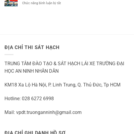
b1
ở
Chức năng bình luận bị tắt
TẠI
QUẬN
số
Học
THỦ
9
tự
Bằng
ĐỨC
động
Lái
Xe
Quận
3
ĐỊA CHỈ THI SÁT HẠCH
TRUNG TÂM ĐÀO TẠO & SÁT HẠCH LÁI XE TRƯỜNG ĐẠI
HỌC AN NINH NHÂN DÂN
KM18 Xa Lộ Hà Nội, P. Linh Trung, Q. Thủ Đức, Tp HCM
Hotline: 028 6272 6998
Mail: vpdt.truonganninh@gmail.com
ĐỊA CHỈ GHI DANH HỒ SƠ