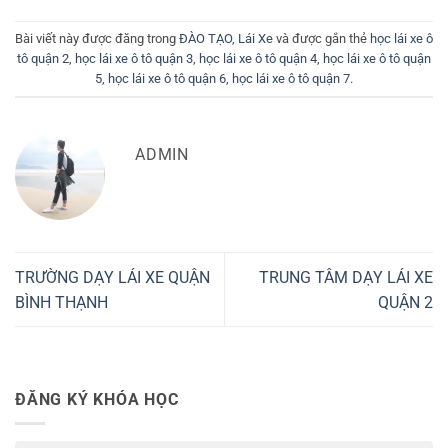
Bài viết này được đăng trong
ĐÀO TẠO
,
Lái Xe
và được gắn thẻ
học lái xe ô
tô quận 2
,
học lái xe ô tô quận 3
,
học lái xe ô tô quận 4
,
học lái xe ô tô quận
5
,
học lái xe ô tô quận 6
,
học lái xe ô tô quận 7
.
ADMIN
TRƯỜNG DẠY LÁI XE QUẬN
TRUNG TÂM DẠY LÁI XE
BÌNH THẠNH
QUẬN 2
ĐĂNG KÝ KHÓA HỌC