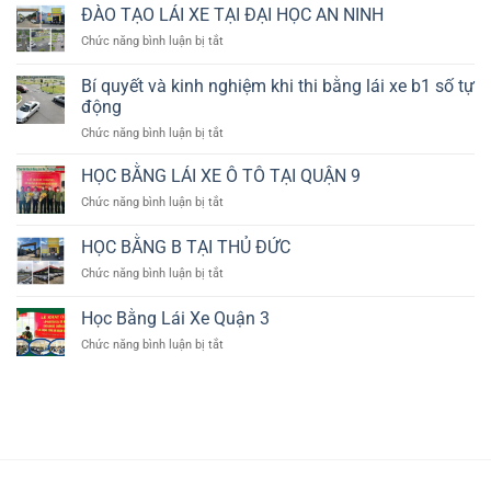
ĐÀO TẠO LÁI XE TẠI ĐẠI HỌC AN NINH
ở
Chức năng bình luận bị tắt
ĐÀO
TẠO
Bí quyết và kinh nghiệm khi thi bằng lái xe b1 số tự
LÁI
động
XE
ở
Chức năng bình luận bị tắt
TẠI
Bí
ĐẠI
quyết
HỌC
HỌC BẰNG LÁI XE Ô TÔ TẠI QUẬN 9
và
AN
ở
Chức năng bình luận bị tắt
kinh
NINH
HỌC
nghiệm
BẰNG
HỌC BẰNG B TẠI THỦ ĐỨC
khi
LÁI
thi
ở
Chức năng bình luận bị tắt
XE
bằng
HỌC
Ô
lái
BẰNG
TÔ
Học Bằng Lái Xe Quận 3
xe
B
TẠI
b1
ở
Chức năng bình luận bị tắt
TẠI
QUẬN
số
Học
THỦ
9
tự
Bằng
ĐỨC
động
Lái
Xe
Quận
3