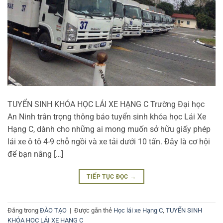
TUYỂN SINH KHÓA HỌC LÁI XE HẠNG C Trường Đại học
An Ninh trân trọng thông báo tuyển sinh khóa học Lái Xe
Hạng C, dành cho những ai mong muốn sở hữu giấy phép
lái xe ô tô 4-9 chỗ ngồi và xe tải dưới 10 tấn. Đây là cơ hội
để bạn nâng […]
TIẾP TỤC ĐỌC
→
Đăng trong
ĐÀO TẠO
|
Được gắn thẻ
Học lái xe Hạng C
,
TUYỂN SINH
KHÓA HỌC LÁI XE HẠNG C