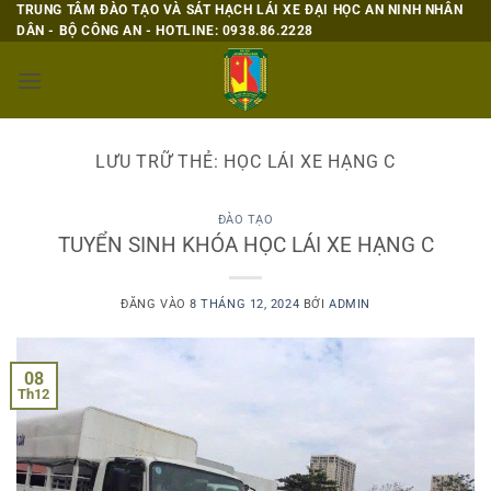
Bỏ
TRUNG TÂM ĐÀO TẠO VÀ SÁT HẠCH LÁI XE ĐẠI HỌC AN NINH NHÂN
DÂN - BỘ CÔNG AN - HOTLINE: 0938.86.2228
qua
nội
dung
LƯU TRỮ THẺ:
HỌC LÁI XE HẠNG C
ĐÀO TẠO
TUYỂN SINH KHÓA HỌC LÁI XE HẠNG C
ĐĂNG VÀO
8 THÁNG 12, 2024
BỞI
ADMIN
08
Th12