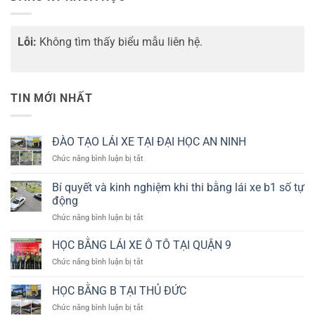
Lỗi:
Không tìm thấy biểu mẫu liên hệ.
TIN MỚI NHẤT
ĐÀO TẠO LÁI XE TẠI ĐẠI HỌC AN NINH
ở
Chức năng bình luận bị tắt
ĐÀO
TẠO
Bí quyết và kinh nghiệm khi thi bằng lái xe b1 số tự
LÁI
động
XE
ở
Chức năng bình luận bị tắt
TẠI
Bí
ĐẠI
quyết
HỌC
HỌC BẰNG LÁI XE Ô TÔ TẠI QUẬN 9
và
AN
ở
Chức năng bình luận bị tắt
kinh
NINH
HỌC
nghiệm
BẰNG
HỌC BẰNG B TẠI THỦ ĐỨC
khi
LÁI
thi
ở
Chức năng bình luận bị tắt
XE
bằng