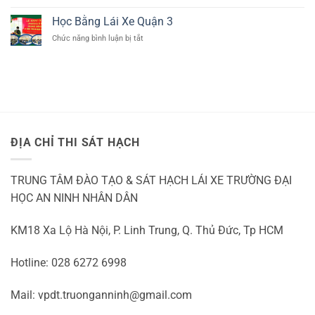
HỌC
Ô
lái
BẰNG
TÔ
Học Bằng Lái Xe Quận 3
xe
B
TẠI
b1
ở
Chức năng bình luận bị tắt
TẠI
QUẬN
số
Học
THỦ
9
tự
Bằng
ĐỨC
động
Lái
Xe
Quận
3
ĐỊA CHỈ THI SÁT HẠCH
TRUNG TÂM ĐÀO TẠO & SÁT HẠCH LÁI XE TRƯỜNG ĐẠI
HỌC AN NINH NHÂN DÂN
KM18 Xa Lộ Hà Nội, P. Linh Trung, Q. Thủ Đức, Tp HCM
Hotline: 028 6272 6998
Mail: vpdt.truonganninh@gmail.com