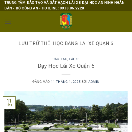
Bỏ
TRUNG TÂM ĐÀO TẠO VÀ SÁT HẠCH LÁI XE ĐẠI HỌC AN NINH NHÂN
DÂN - BỘ CÔNG AN - HOTLINE: 0938.86.2228
qua
nội
dung
LƯU TRỮ THẺ:
HỌC BẰNG LÁI XE QUẬN 6
ĐÀO TẠO
,
LÁI XE
Dạy Học Lái Xe Quận 6
ĐĂNG VÀO
11 THÁNG 1, 2025
BỞI
ADMIN
11
Th1