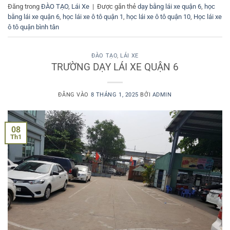
Đăng trong
ĐÀO TẠO
,
Lái Xe
|
Được gắn thẻ
dạy bằng lái xe quận 6
,
học
bằng lái xe quận 6
,
học lái xe ô tô quận 1
,
học lái xe ô tô quận 10
,
Học lái xe
ô tô quận bình tân
ĐÀO TẠO
,
LÁI XE
TRƯỜNG DẠY LÁI XE QUẬN 6
ĐĂNG VÀO
8 THÁNG 1, 2025
BỞI
ADMIN
08
Th1