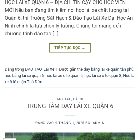
HỌC LÁI XE QUẬN 6 – ĐỊA CHỈ TIN CẬY CHO HỌC VIÊN
MỚI Nếu bạn đang tìm kiếm nơi học lái xe chất lượng tại
Quận 6, thì Trường Sát Hạch & Đào Tạo Lái Xe Đại Học An
Ninh chính là lựa chọn lý tưởng. Chúng tôi mang đến
chương trình đào tạo […]
TIẾP TỤC ĐỌC
→
Đăng trong
ĐÀO TẠO
,
Lái Xe
|
Được gắn thẻ
dạy bằng lái xe quận tân phú
,
học bằng lái xe quận 6
,
học lái xe ô tô quận 5
,
học lái xe ô tô quận 8
,
Học lái
xe ô tô quận Thủ Đức
ĐÀO TẠO
,
LÁI XE
TRUNG TÂM DẠY LÁI XE QUẬN 6
ĐĂNG VÀO
9 THÁNG 1, 2025
BỞI
ADMIN