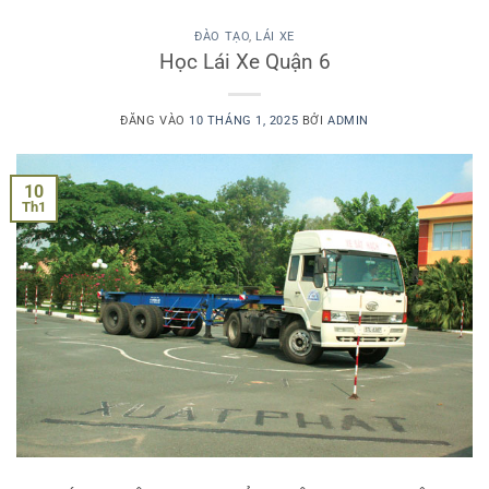
ĐÀO TẠO
,
LÁI XE
Học Lái Xe Quận 6
ĐĂNG VÀO
10 THÁNG 1, 2025
BỞI
ADMIN
10
Th1