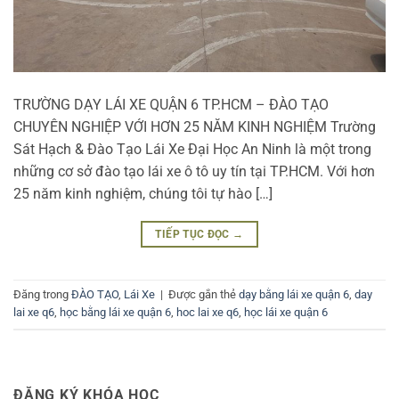
TRƯỜNG DẠY LÁI XE QUẬN 6 TP.HCM – ĐÀO TẠO
CHUYÊN NGHIỆP VỚI HƠN 25 NĂM KINH NGHIỆM Trường
Sát Hạch & Đào Tạo Lái Xe Đại Học An Ninh là một trong
những cơ sở đào tạo lái xe ô tô uy tín tại TP.HCM. Với hơn
25 năm kinh nghiệm, chúng tôi tự hào […]
TIẾP TỤC ĐỌC
→
Đăng trong
ĐÀO TẠO
,
Lái Xe
|
Được gắn thẻ
dạy bằng lái xe quận 6
,
day
lai xe q6
,
học bằng lái xe quận 6
,
hoc lai xe q6
,
học lái xe quận 6
ĐĂNG KÝ KHÓA HỌC