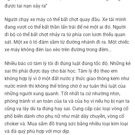
được tai nạn xảy ra”
Người chạy xe máy có thể bất chợt quay đầu. Xe tải mình
đang vượt có thể bất thần lấn trái để né một ai đó. Người
đi bộ có thể bất chợt nhảy ra từ phía con lươn thiếu quan
sát. Một xe ô tô đâm sầm từ đường nhánh đi ra. Một chiếc
xe máy không đèn lao xéo trên đường trong đêm…
Nhiều bác có tâm lý tôi đi đúng luật đúng tốc độ. Những kẻ
sai thì phải được dạy cho bài học. Tâm lý đó theo em
không hợp lý vì ở một đất nước ý thức giao thông kém như
nước mình thì không thể trông chờ ở sự tuân thủ luật của
những người xung quanh. Tốt nhất ta cứ nhường nhịn,
phòng tránh vì an toàn của ta và của họ vì nếu họ bị nạn ta
cũng vạ lây dù ta đúng hay sai. Cung cấp các loại vòng cổ
phổ biến dành cho phụ nữ như mặt dây chuyền, vòng cổ
choker và. Mua sắm đồ trang sức bằng nhiều loại kim loại
và đá quý phù hợp với mọi dịp.