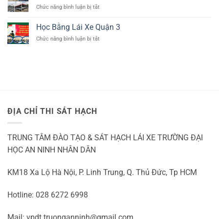
thi
ở
Chức năng bình luận bị tắt
XE
bằng
HỌC
Ô
lái
BẰNG
TÔ
Học Bằng Lái Xe Quận 3
xe
B
TẠI
b1
ở
Chức năng bình luận bị tắt
TẠI
QUẬN
số
Học
THỦ
9
tự
Bằng
ĐỨC
động
Lái
Xe
Quận
3
ĐỊA CHỈ THI SÁT HẠCH
TRUNG TÂM ĐÀO TẠO & SÁT HẠCH LÁI XE TRƯỜNG ĐẠI
HỌC AN NINH NHÂN DÂN
KM18 Xa Lộ Hà Nội, P. Linh Trung, Q. Thủ Đức, Tp HCM
Hotline: 028 6272 6998
Mail: vpdt.truonganninh@gmail.com