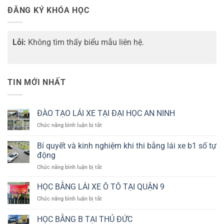
ĐĂNG KÝ KHÓA HỌC
Lỗi:
Không tìm thấy biểu mẫu liên hệ.
TIN MỚI NHẤT
ĐÀO TẠO LÁI XE TẠI ĐẠI HỌC AN NINH
ở
Chức năng bình luận bị tắt
ĐÀO
TẠO
Bí quyết và kinh nghiệm khi thi bằng lái xe b1 số tự
LÁI
động
XE
ở
Chức năng bình luận bị tắt
TẠI
Bí
ĐẠI
quyết
HỌC
HỌC BẰNG LÁI XE Ô TÔ TẠI QUẬN 9
và
AN
ở
Chức năng bình luận bị tắt
kinh
NINH
HỌC
nghiệm
BẰNG
HỌC BẰNG B TẠI THỦ ĐỨC
khi
LÁI