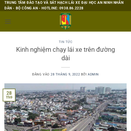
Bỏ
TRUNG TÂM ĐÀO TẠO VÀ SÁT HẠCH LÁI XE ĐẠI HỌC AN NINH NHÂN
DÂN - BỘ CÔNG AN - HOTLINE: 0938.86.2228
qua
nội
dung
TIN TỨC
Kinh nghiệm chạy lái xe trên đường
dài
ĐĂNG VÀO
28 THÁNG 9, 2022
BỞI
ADMIN
28
Th9