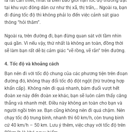
là rất cần thiết, nhất là biển báo giới hạn tốc độ thường đặt
tại khu vực đông dân cư như thị xã, thị trấn,… Ngoài ra, bạn
đi đúng tốc độ thì không phải lo đến việc cảnh sát giao
thông “hỏi thăm”.
Ngoài ra, trên đường đi, bạn đừng quan sát với tầm nhìn
quá gần. Vì nếu vậy, thứ nhất là không an toàn, đồng thời
sẽ làm bạn rất dễ bị cảm giác “vẽ rồng, vẽ rắn” trên đường.
4. Tốc độ và khoảng cách
Bạn nên đi với tốc độ chung của các phương tiện trên đoạn
đường đó, không thay đổi tốc độ đột ngột (trừ trường hợp
khẩn cấp). Không nên đi quá nhanh, bám đuổi vượt hết
đoàn xe này đến đoàn xe khác, bạn sẽ luôn cảm thấy căng
thẳng và nhanh mệt. Điều này không an toàn cho bạn và
người ngồi trên xe. Bạn cũng không nên đi quá chậm. Nên
chạy tốc độ trung bình, nhanh thì 60 km/h, còn trung bình
cứ 40 km/h – 50 km. Lưu ý thêm, việc chạy với tốc độ trên