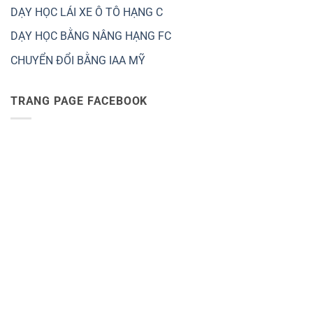
DẠY HỌC LÁI XE Ô TÔ HẠNG C
DẠY HỌC BẰNG NÂNG HẠNG FC
CHUYỂN ĐỔI BẰNG IAA MỸ
TRANG PAGE FACEBOOK