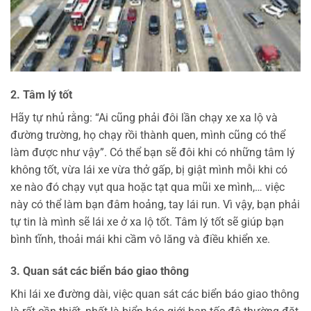
2. Tâm lý tốt
Hãy tự nhủ rằng: “Ai cũng phải đôi lần chạy xe xa lộ và
đường trường, họ chạy rồi thành quen, mình cũng có thể
làm được như vậy”. Có thể bạn sẽ đôi khi có những tâm lý
không tốt, vừa lái xe vừa thở gấp, bị giật mình mỗi khi có
xe nào đó chạy vụt qua hoặc tạt qua mũi xe mình,… việc
này có thể làm bạn đâm hoảng, tay lái run. Vì vậy, bạn phải
tự tin là mình sẽ lái xe ở xa lộ tốt. Tâm lý tốt sẽ giúp bạn
bình tĩnh, thoải mái khi cầm vô lăng và điều khiển xe.
3. Quan sát các biển báo giao thông
Khi lái xe đường dài, việc quan sát các biển báo giao thông