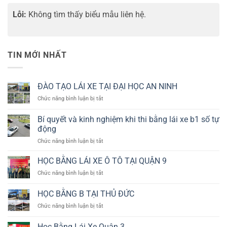
Lỗi:
Không tìm thấy biểu mẫu liên hệ.
TIN MỚI NHẤT
ĐÀO TẠO LÁI XE TẠI ĐẠI HỌC AN NINH
ở
Chức năng bình luận bị tắt
ĐÀO
TẠO
Bí quyết và kinh nghiệm khi thi bằng lái xe b1 số tự
LÁI
động
XE
ở
Chức năng bình luận bị tắt
TẠI
Bí
ĐẠI
quyết
HỌC
HỌC BẰNG LÁI XE Ô TÔ TẠI QUẬN 9
và
AN
ở
Chức năng bình luận bị tắt
kinh
NINH
HỌC
nghiệm
BẰNG
HỌC BẰNG B TẠI THỦ ĐỨC
khi
LÁI
thi
ở
Chức năng bình luận bị tắt
XE
bằng
HỌC
Ô
lái
BẰNG
TÔ
Học Bằng Lái Xe Quận 3
xe