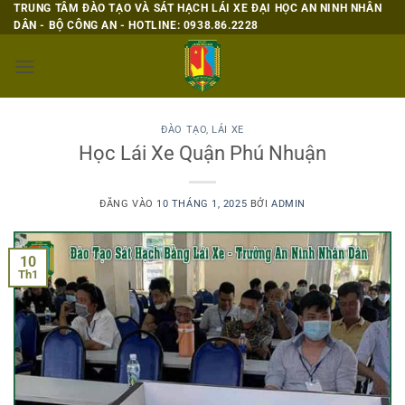
Bỏ
TRUNG TÂM ĐÀO TẠO VÀ SÁT HẠCH LÁI XE ĐẠI HỌC AN NINH NHÂN
DÂN - BỘ CÔNG AN - HOTLINE: 0938.86.2228
qua
nội
dung
ĐÀO TẠO
,
LÁI XE
Học Lái Xe Quận Phú Nhuận
ĐĂNG VÀO
10 THÁNG 1, 2025
BỞI
ADMIN
10
Th1