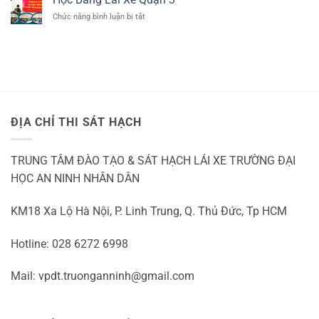
B
TẠI
b1
ở
Chức năng bình luận bị tắt
TẠI
QUẬN
số
Học
THỦ
9
tự
Bằng
ĐỨC
động
Lái
Xe
Quận
3
ĐỊA CHỈ THI SÁT HẠCH
TRUNG TÂM ĐÀO TẠO & SÁT HẠCH LÁI XE TRƯỜNG ĐẠI
HỌC AN NINH NHÂN DÂN
KM18 Xa Lộ Hà Nội, P. Linh Trung, Q. Thủ Đức, Tp HCM
Hotline: 028 6272 6998
Mail: vpdt.truonganninh@gmail.com