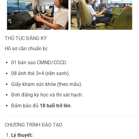
THỦ TỤC ĐĂNG KÝ
Hồ sơ cần chuẩn bị:
01 bản sao CMND/CCCD.
08 ảnh thẻ 3×4 (nền xanh).
Giấy khám sức khỏe (theo mẫu).
Đơn đăng ký học và thi sát hạch.
Đảm bảo đủ
18 tuổi trở lên
.
CHƯƠNG TRÌNH ĐÀO TẠO
Lý thuyết: