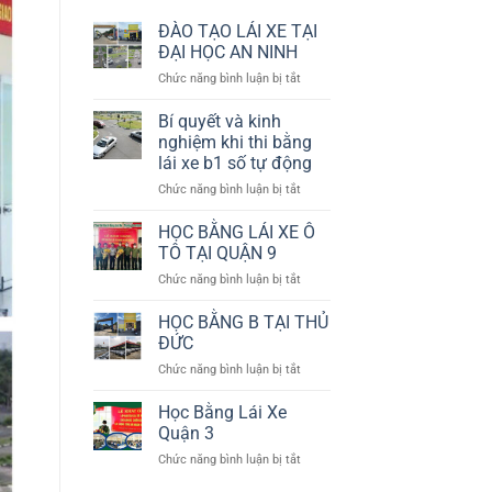
ĐÀO TẠO LÁI XE TẠI
ĐẠI HỌC AN NINH
ở
Chức năng bình luận bị tắt
ĐÀO
TẠO
Bí quyết và kinh
LÁI
nghiệm khi thi bằng
XE
lái xe b1 số tự động
TẠI
ở
Chức năng bình luận bị tắt
ĐẠI
Bí
HỌC
quyết
AN
HỌC BẰNG LÁI XE Ô
và
NINH
TÔ TẠI QUẬN 9
kinh
ở
Chức năng bình luận bị tắt
nghiệm
HỌC
khi
BẰNG
HỌC BẰNG B TẠI THỦ
thi
LÁI
bằng
ĐỨC
XE
lái
ở
Chức năng bình luận bị tắt
Ô
xe
HỌC
TÔ
b1
BẰNG
Học Bằng Lái Xe
TẠI
số
B
QUẬN
Quận 3
tự
TẠI
9
động
ở
Chức năng bình luận bị tắt
THỦ
Học
ĐỨC