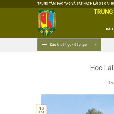
Bỏ
TRUNG TÂM ĐÀO TẠO VÀ SÁT HẠCH LÁI XE ĐẠI HỌ
qua
TRUNG 
nội
dung
ĐÀO 
Các khoá học - đào tạo
Học Lái
ĐĂN
10
Th1