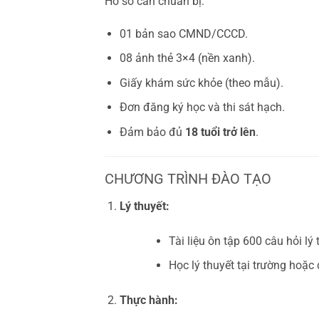
Hồ sơ cần chuẩn bị:
01 bản sao CMND/CCCD.
08 ảnh thẻ 3×4 (nền xanh).
Giấy khám sức khỏe (theo mẫu).
Đơn đăng ký học và thi sát hạch.
Đảm bảo đủ
18 tuổi trở lên
.
CHƯƠNG TRÌNH ĐÀO TẠO
Lý thuyết:
Tài liệu ôn tập 600 câu hỏi lý 
Học lý thuyết tại trường hoặ
Thực hành: